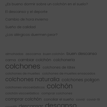
¿Es bueno dormir sobre un colchón en el suelo?
El descanso y el deporte
Cambio de hora invierno
Sueño de calidad
¿Los alérgicos duermen peor?
buen descanso
almohadas
asocama
buen colchón
cambiar colchón
colchonería
cama
colchones
colchones de látex
colchones de muelles
colchones de muelles ensacados
colchones naturalia
colchones poligon
colchón
colchones viscoelásticos
colchón viscoelástico
comprar colchones
comprar colchón
conciliar el sueño
covid
covid-19
descanso
descansar
covid19