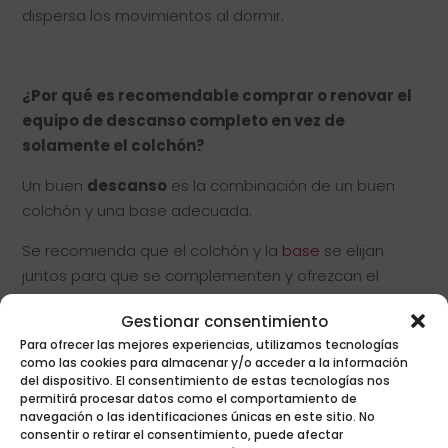
dispersa los movimientos al dormir.
⠀⠀⠀⠀
¿Por qué es recomendable comprar o renovar el
equipo de descanso completo en vez de
solamente el colchón?
Un buen
descanso
es la combinación de un buen
colchón y una base adecuada.
Se recomienda que el colchón y la
base
se elijan
juntos para que se complementen y ofrezcan el
descanso reparador que tu cuerpo necesita.
Gestionar consentimiento
Ambos elementos están diseñados para funcionar
Para ofrecer las mejores experiencias, utilizamos tecnologías
como las cookies para almacenar y/o acceder a la información
juntos y la base soporta gran parte del desgaste
del dispositivo. El consentimiento de estas tecnologías nos
nocturno y contribuye a la comodidad y soporte del
permitirá procesar datos como el comportamiento de
equipo de descanso.
navegación o las identificaciones únicas en este sitio. No
consentir o retirar el consentimiento, puede afectar