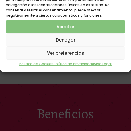
navegación o las identificaciones únicas en este sitio. No
Bloque de muelles bicónicos de acero de 2,3 mm.
consentir o retirar el consentimiento, puede afectar
Proporciona firmeza y elasticidad, tratados
negativamente a ciertas características y funciones.
térmicamente. Varilla perimetral de acero
estabilizadora
Aceptar
08
Denegar
Carenado de contorno
Placas de poliuretano en todo el contorno del
Ver preferencias
colchón, Proporciona firmeza y estabilidad en el
perímetro del colchón.
Política de Cookies
Política de privacidad
Aviso Legal
Beneficios