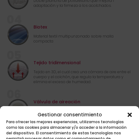
Doble plancha de poliuretano que mejora l
adaptación y la firmeza a los acolchados.
04
Biotex
Material textil multipunzonado sobre malla
compacta
05
Tejido tridimensional
Tejido en 3D, el cual crea una cámara de aire entre el
cuerpo y el colchón, que regula la temperatura y
elimina el exceso de humedad.
06
Válvula de aireación
Facilitan la transpiración y oxigenación del colchón.
Gestionar consentimiento
Para ofrecer las mejores experiencias, utilizamos tecnologías
07
como las cookies para almacenar y/o acceder a la información
del dispositivo. El consentimiento de estas tecnologías nos
Muelles tecnología Bonnell
permitirá procesar datos como el comportamiento de