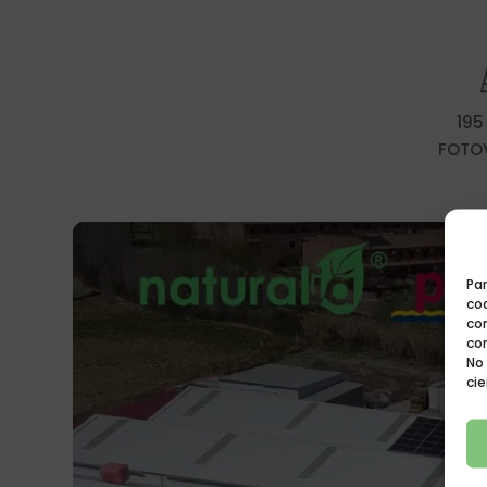
195
FOTO
Par
coo
co
co
No
cie