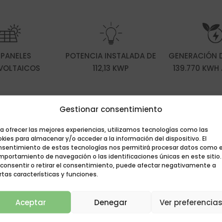
 PANELES
POTENCIA INSTALADA DE
GENERACIÓN D
VOLTAICOS
112,13 KWP
139.770 KWH
Gestionar consentimiento
a ofrecer las mejores experiencias, utilizamos tecnologías como las
kies para almacenar y/o acceder a la información del dispositivo. El
nsentimiento de estas tecnologías nos permitirá procesar datos como e
mportamiento de navegación o las identificaciones únicas en este sitio.
 consentir o retirar el consentimiento, puede afectar negativamente a
rtas características y funciones.
Aceptar
Denegar
Ver preferencia