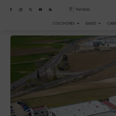
Tiendas

COLCHONES
BASES
CAB