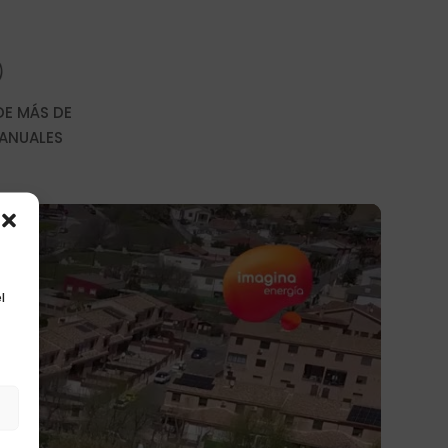
E MÁS DE
 ANUALES
l
s