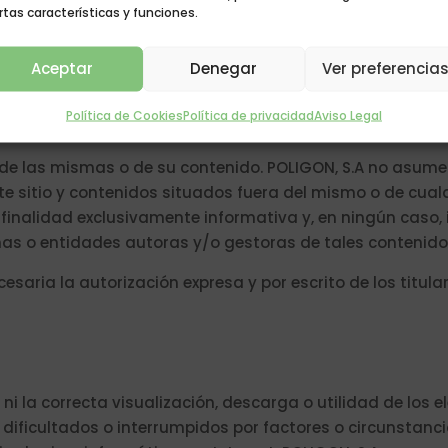
ad.
rtas características y funciones.
Aceptar
Denegar
Ver preferencia
Política de Cookies
Política de privacidad
Aviso Legal
 de terceros se han establecido únicamente como una uti
e de las mismas o de su contenido. POLIGON, S.A no asum
ste sitio y contenidos situados fuera del mismo o de cua
 finalidad exclusivamente informativa y, en ningún caso,
nas o entidades autoras y/o gestoras de tales contenidos
saria la autorización expresa y por escrito de los titular
ni la correcta visualización, descarga o utilidad de los
dificultados o interrumpidos por factores o circunstancia