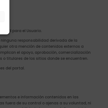
s
lidad para el Usuario.
e ninguna responsabilidad derivada de la
lquier otra mención de contenidos externos a
 implican el apoyo, aprobación, comercialización
 o titulares de los sitios donde se encuentren.
es del portal.
 elementos e información contenidos en las
s fuera de su control o ajenas a su voluntad, ni