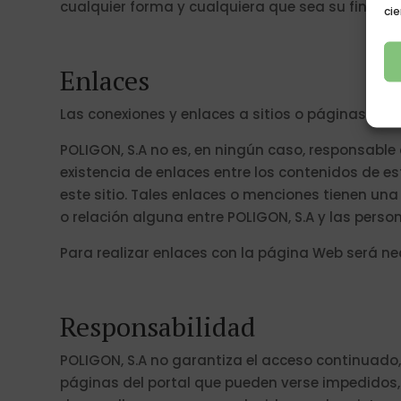
cualquier forma y cualquiera que sea su finalid
cie
Enlaces
Las conexiones y enlaces a sitios o páginas Web
POLIGON, S.A no es, en ningún caso, responsabl
existencia de enlaces entre los contenidos de e
este sitio. Tales enlaces o menciones tienen una
o relación alguna entre POLIGON, S.A y las perso
Para realizar enlaces con la página Web será nece
Responsabilidad
POLIGON, S.A no garantiza el acceso continuado, 
páginas del portal que pueden verse impedidos, 