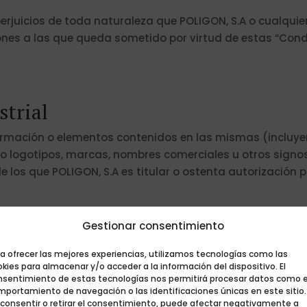
perjuicios de toda naturaleza que POLIGON, S.A o cualqui
nes a las que queda sometido por virtud de estas “Condic
strial
formación o elementos contenidos en las mismas (incluye
mo logotipos, marcas, nombres comerciales u otros signos
de los que POLIGON, S.A es titular o ostenta autorización 
ma diligente y correcta, de acuerdo a la ley, la moral y el
Gestionar consentimiento
en este sitio web, así como para efectuar reproducciones
 siempre y cuando los elementos sean destinados únicam
a ofrecer las mejores experiencias, utilizamos tecnologías como las
kies para almacenar y/o acceder a la información del dispositivo. El
s derechos de propiedad de POLIGON, S.A o de los legítimo
nsentimiento de estas tecnologías nos permitirá procesar datos como e
mportamiento de navegación o las identificaciones únicas en este sitio.
a distribución, modificación, cesión o comunicación públ
 consentir o retirar el consentimiento, puede afectar negativamente a