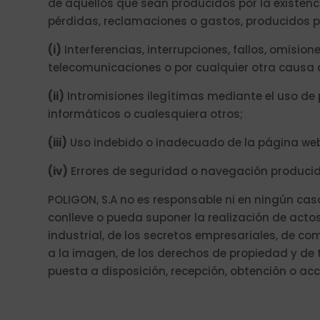
de aquellos que sean producidos por la existenc
pérdidas, reclamaciones o gastos, producidos p
(i)
Interferencias, interrupciones, fallos, omisio
telecomunicaciones o por cualquier otra causa a
(ii)
Intromisiones ilegítimas mediante el uso de
informáticos o cualesquiera otros;
(iii)
Uso indebido o inadecuado de la página web
(iv)
Errores de seguridad o navegación producid
POLIGON, S.A no es responsable ni en ningún caso
conlleve o pueda suponer la realización de actos
industrial, de los secretos empresariales, de co
a la imagen, de los derechos de propiedad y de 
puesta a disposición, recepción, obtención o acc