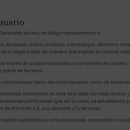
usuario
 Generales de Uso, se obliga expresamente a:
r, bloquear, dañar, inutilizar, sobrecargar, de forma temp
 de la página web, de manera que impida su normal utili
as claves de acceso asociadas a su nombre de Usuario, s
r parte de terceros.
os o calumniosos, tanto de otros Usuarios como de tercera
ormaciones contenidos en este Sitio Web con fines ilícitos
ndiciones particulares que, en su caso, se establezcan 
s de POLIGON, S.A, sus usuarios y/o terceros.
 ni realizar publicidad o comunicaciones comerciales no so