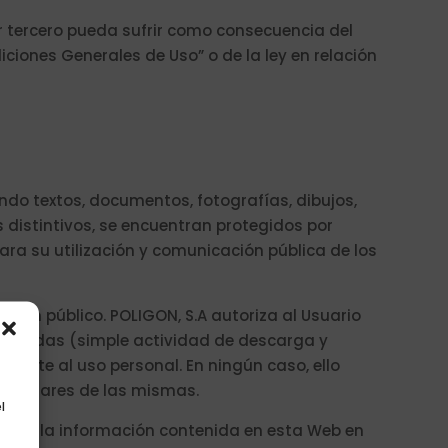
er tercero pueda sufrir como consecuencia del
iones Generales de Uso” o de la ley en relación
ndo textos, documentos, fotografías, dibujos,
 distintivos, se encuentran protegidos por
para su utilización y comunicación pública de los
 orden público. POLIGON, S.A autoriza al Usuario
 privadas (simple actividad de descarga y
ente al uso personal. En ningún caso, ello
s titulares de las mismas.
l
ica de la información contenida en esta Web en