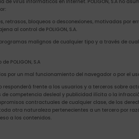
ia de virus informáticos en Internet. POLIGON, S.A no asu
or:
nes, retrasos, bloqueos o desconexiones, motivadas por err
jena al control de POLIGON, S.A.
 programas malignos de cualquier tipo y a través de cua
 de POLIGON, S.A
os por un mal funcionamiento del navegador o por el uso
 responderá frente a los usuarios y a terceros sobre act
 de competencia desleal y publicidad ilícita o la infracc
mpromisos contractuales de cualquier clase, de los derech
toda otra naturaleza pertenecientes a un tercero por raz
eso a los contenidos.