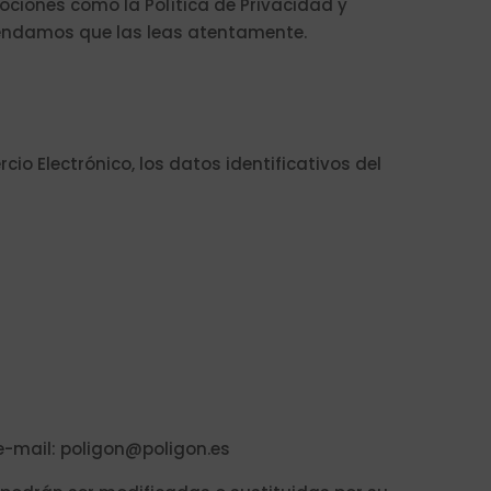
ociones como la Política de Privacidad y
comendamos que las leas atentamente.
cio Electrónico, los datos identificativos del
 e-mail: poligon@poligon.es