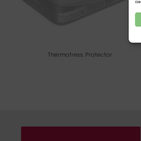
cie
Thermofress. Protector