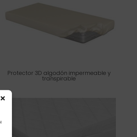
Protector 3D algodón impermeable y
transpirable
l