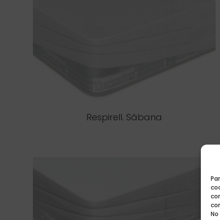
Respirell. Sábana
Par
coo
co
co
No