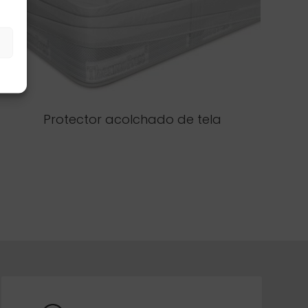
s
Protector acolchado de tela