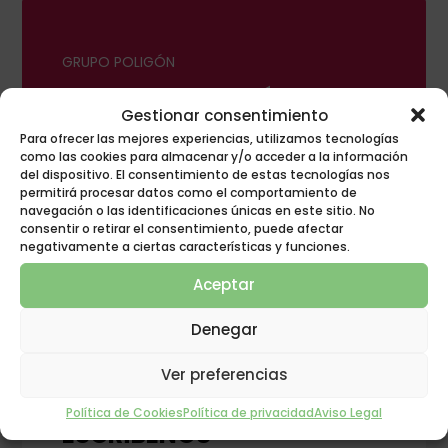
GRUPO POLIGÓN
¡INNOVACIÓN EN
Gestionar consentimiento
EL DESCANSO!
Para ofrecer las mejores experiencias, utilizamos tecnologías
como las cookies para almacenar y/o acceder a la información
del dispositivo. El consentimiento de estas tecnologías nos
permitirá procesar datos como el comportamiento de
navegación o las identificaciones únicas en este sitio. No
consentir o retirar el consentimiento, puede afectar
negativamente a ciertas características y funciones.
Aceptar
Denegar
Ver preferencias
CONTACTA CON NOSOTROS
Política de Cookies
Política de privacidad
Aviso Legal
ESCRÍBENOS