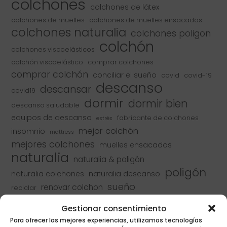
colchones
colchones de látex
colchones de muelles
colchones de muelles ensacados
colchones naturalia
colchones poligon
colchón
colchones viscoelásticos
colchón viscoelástico
comprar colchones
comprar colchón
conciliar el sueño
covid
covid-19
descanso
descansar
covid19
dormir
dormir bien
descanso saludable
equipos de descanso
fabricante de colchones
estrés
mejor colchón
insomnio
mattress
mejores colchones
muelles ensacados
naturalia
naturalia & poligón
poligón
naturalia colchones
naturalia descanso
sueño
renovar colchon
reciclar
tipos de colchones
toledo
Gestionar consentimiento
Para ofrecer las mejores experiencias, utilizamos tecnologías