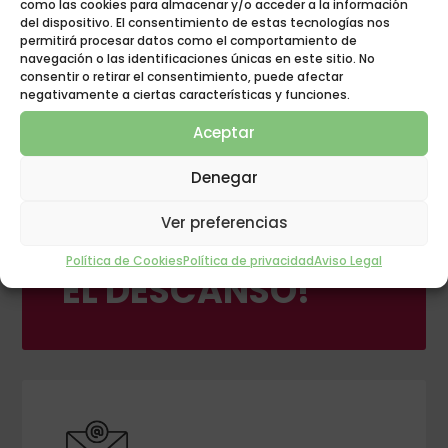
como las cookies para almacenar y/o acceder a la información
del dispositivo. El consentimiento de estas tecnologías nos
permitirá procesar datos como el comportamiento de
navegación o las identificaciones únicas en este sitio. No
consentir o retirar el consentimiento, puede afectar
negativamente a ciertas características y funciones.
Aceptar
Denegar
GRUPO POLIGÓN
Ver preferencias
¡INNOVACIÓN EN
Política de Cookies
Política de privacidad
Aviso Legal
EL DESCANSO!