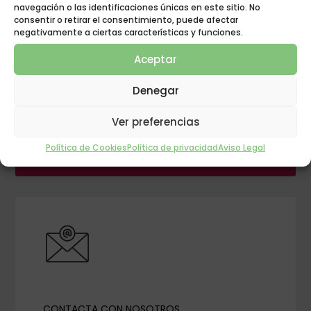
navegación o las identificaciones únicas en este sitio. No
consentir o retirar el consentimiento, puede afectar
negativamente a ciertas características y funciones.
Aceptar
GRUPO POLIGÓN
Denegar
¡INNOVACIÓN EN
Ver preferencias
EL DESCANSO!
Política de Cookies
Política de privacidad
Aviso Legal
CONTACTA CON NOSOTROS