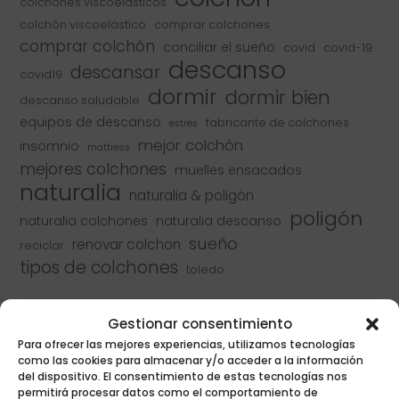
colchones viscoelásticos
colchón viscoelástico
comprar colchones
comprar colchón
conciliar el sueño
covid
covid-19
descanso
descansar
covid19
dormir
dormir bien
descanso saludable
equipos de descanso
fabricante de colchones
estrés
mejor colchón
insomnio
mattress
mejores colchones
muelles ensacados
naturalia
naturalia & poligón
poligón
naturalia colchones
naturalia descanso
sueño
renovar colchon
reciclar
tipos de colchones
toledo
Gestionar consentimiento
Para ofrecer las mejores experiencias, utilizamos tecnologías
como las cookies para almacenar y/o acceder a la información
del dispositivo. El consentimiento de estas tecnologías nos
permitirá procesar datos como el comportamiento de