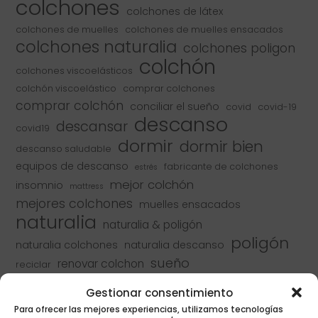
colchones
colchones de látex
colchones de muelles
colchones de muelles ensacados
colchones naturalia
colchones poligon
colchón
colchones viscoelásticos
colchón viscoelástico
comprar colchones
comprar colchón
conciliar el sueño
covid
covid-19
descanso
descansar
covid19
dormir
dormir bien
descanso saludable
equipos de descanso
fabricante de colchones
estrés
mejor colchón
insomnio
mattress
mejores colchones
muelles ensacados
naturalia
naturalia & poligón
poligón
naturalia colchones
naturalia descanso
sueño
renovar colchon
reciclar
tipos de colchones
toledo
Gestionar consentimiento
Para ofrecer las mejores experiencias, utilizamos tecnologías