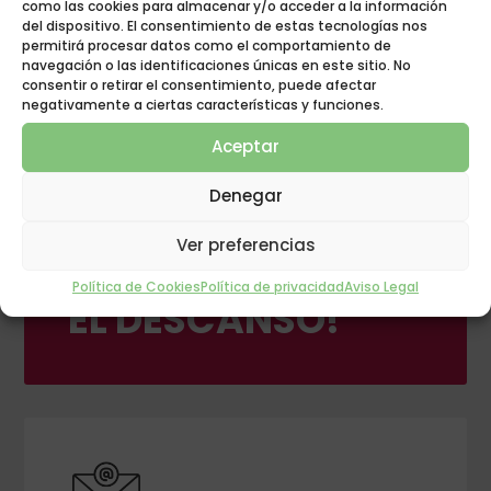
como las cookies para almacenar y/o acceder a la información
del dispositivo. El consentimiento de estas tecnologías nos
permitirá procesar datos como el comportamiento de
navegación o las identificaciones únicas en este sitio. No
consentir o retirar el consentimiento, puede afectar
negativamente a ciertas características y funciones.
Aceptar
Denegar
GRUPO POLIGÓN
Ver preferencias
¡INNOVACIÓN EN
Política de Cookies
Política de privacidad
Aviso Legal
EL DESCANSO!