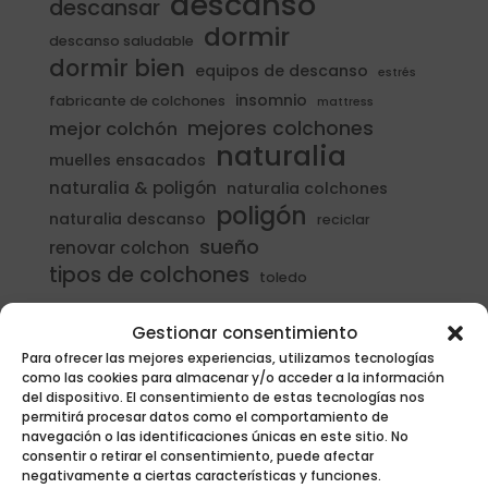
descanso
descansar
dormir
descanso saludable
dormir bien
equipos de descanso
estrés
insomnio
fabricante de colchones
mattress
mejores colchones
mejor colchón
naturalia
muelles ensacados
naturalia & poligón
naturalia colchones
poligón
naturalia descanso
reciclar
sueño
renovar colchon
tipos de colchones
toledo
Gestionar consentimiento
Para ofrecer las mejores experiencias, utilizamos tecnologías
como las cookies para almacenar y/o acceder a la información
del dispositivo. El consentimiento de estas tecnologías nos
permitirá procesar datos como el comportamiento de
navegación o las identificaciones únicas en este sitio. No
consentir o retirar el consentimiento, puede afectar
negativamente a ciertas características y funciones.
GRUPO POLIGÓN