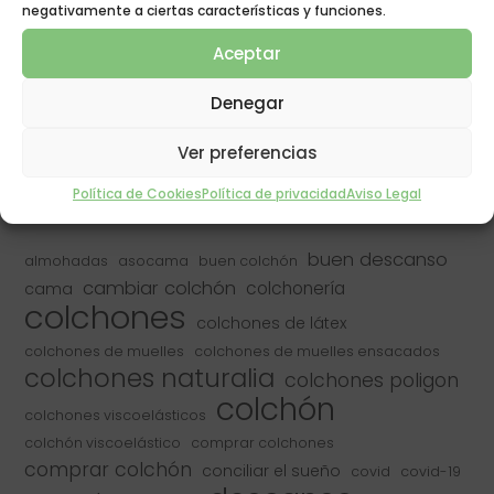
negativamente a ciertas características y funciones.
¿Es bueno dormir sobre un colchón en el suelo?
Aceptar
El descanso y el deporte
Cambio de hora invierno
Denegar
Sueño de calidad
Ver preferencias
¿Los alérgicos duermen peor?
Política de Cookies
Política de privacidad
Aviso Legal
buen descanso
almohadas
asocama
buen colchón
cambiar colchón
colchonería
cama
colchones
colchones de látex
colchones de muelles
colchones de muelles ensacados
colchones naturalia
colchones poligon
colchón
colchones viscoelásticos
colchón viscoelástico
comprar colchones
comprar colchón
conciliar el sueño
covid
covid-19