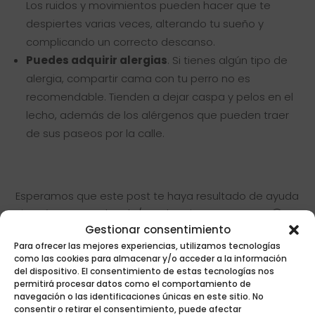
Los ruidos y movimientos pueden hacer que te
despiertes varias veces, alterando tu sueño y
complicando un correcto descanso.
Puedes adquirir alergias
. Si tienes algún tipo de
alergia, compartir cama con tu perro no es
recomendable. Tienden a dejar caspa y pelos en el
lecho, además de los alérgenos que pueden traer
de sus paseos por la calle.
⠀⠀⠀
Esperamos que este post te haya resultado de ayuda
si estás acostumbrado/a a dormir con mascota 🙂
Gestionar consentimiento
Para ofrecer las mejores experiencias, utilizamos tecnologías
Buscar
como las cookies para almacenar y/o acceder a la información
del dispositivo. El consentimiento de estas tecnologías nos
permitirá procesar datos como el comportamiento de
navegación o las identificaciones únicas en este sitio. No
Post recientes
consentir o retirar el consentimiento, puede afectar