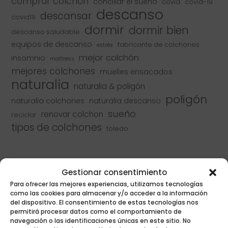
comprar colchón
conciliar el sueño
covid
covid-19
descanso
descansar
covid19
dormir
dormir bien
descanso saludable
equipos de descanso
fabricante de colchones
estrés
mejor colchón
insomnio
mattress
mejores colchones
muelles ensacados
naturalia
naturalia & poligón
poligón
naturalia colchones
naturalia descanso
sueño
renovar colchon
reciclar
tipos de colchones
toledo
Gestionar consentimiento
Para ofrecer las mejores experiencias, utilizamos tecnologías
como las cookies para almacenar y/o acceder a la información
del dispositivo. El consentimiento de estas tecnologías nos
permitirá procesar datos como el comportamiento de
navegación o las identificaciones únicas en este sitio. No