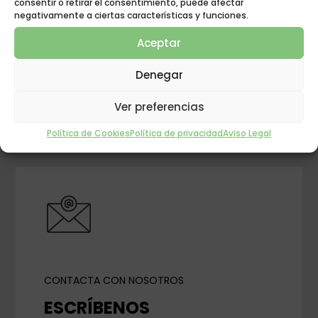
consentir o retirar el consentimiento, puede afectar
negativamente a ciertas características y funciones.
Aceptar
GRUPO POLIGÓN
¡INNOVACIÓN EN
Denegar
EL DESCANSO!
Ver preferencias
Política de Cookies
Política de privacidad
Aviso Legal
CONTACTA CON NOSOTROS
ESCRÍBENOS