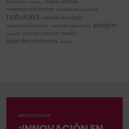
mejor colchón
insomnio
mattress
mejores colchones
muelles ensacados
naturalia
naturalia & poligón
poligón
naturalia colchones
naturalia descanso
sueño
renovar colchon
reciclar
tipos de colchones
toledo
GRUPO POLIGÓN
¡INNOVACIÓN EN