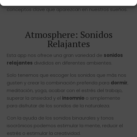
bloc de notas en el que podremos ir apuntando
conceptos clave que aparezcan en nuestros sueños.
Atmosphere: Sonidos
Relajantes
Esta app nos ofrece una gran variedad de
sonidos
relajantes
divididos en diferentes ambientes.
Solo tenemos que escoger los sonidos que más nos
gusten y crear la combinación preferida para
dormir
,
meditación, yoga, acabar con el estrés del trabajo,
superar la ansiedad y el
insomnio
o simplemente
para disfrutar de los sonidos de la naturaleza.
Con la ayuda de los sonidos binaurales y tonos
isocrónicos podemos estimular la mente, reducir el
estrés o estimular la creatividad.