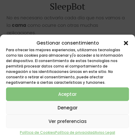
SleepBot
No es necesario activarla cada día que nos vamos a
la
cama
como ocurre con otras muchas
aplicaciones.
Gestionar consentimiento
SleepBot nos muestra una serie de gráficas en las
Para ofrecer las mejores experiencias, utilizamos tecnologías
que podemos ver las tendencias, duración media del
como las cookies para almacenar y/o acceder a la información
sueño
, patrones y horas a las que nos acostamos y
del dispositivo. El consentimiento de estas tecnologías nos
permitirá procesar datos como el comportamiento de
despertamos. Además, permite crear, editar y borrar
navegación o las identificaciones únicas en este sitio. No
varios registros por día.
consentir o retirar el consentimiento, puede afectar
negativamente a ciertas características y funciones.
Además, ofrece información sobre el
descanso
y la
Aceptar
salud del usuario. Podemos programar la hora a la
que queremos irnos a dormir, elegir la hora a la que
Denegar
queremos despertarnos, e ir registrando las horas de
sueño.
Ver preferencias
Incluso tendremos a nuestra disposición un pequeño
Política de Cookies
Política de privacidad
Aviso Legal