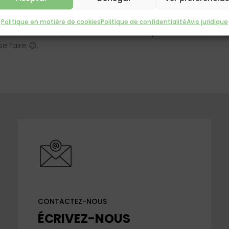
s, par exemple en coton, en fibres naturelles ou en soie.
Politique en matière de cookies
Politique de confidentialité
Avis juridique
t cet été 2023, si à tous ces
conseils pour dormir en été
se faire 😊.
CONTACTEZ-NOUS
ÉCRIVEZ-NOUS