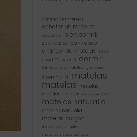
acheter des matelas
acheter un matelas
bien dormir
asocama
bon repos
bon matelas
changer de matelas
covid
dormir
covid-19
covid19
fabricant de matelas
grossesse
matelas
insomnie
lit
matelas
matelas
matelas en latex
matelas en latex
matelas naturalia
matelas naturalia
matelas poligon
matelas pour enfants
matelas viscoélastique