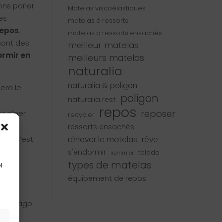
ons parler
Matelas viscoélastiques
es
matelas à ressorts
repos
.
matelas à ressorts ensachés
 sont des
meilleur matelas
ormir en
meilleurs matelas
naturalia
naturalia & poligon
era le
poligon
naturalia rest
repos
reposer
ez dîner
recycler
ressorts ensachés
er, c’est
rénover le matelas
rêve
s'endormir
toledo
sommier
types de matelas
ente.
l
ises
équipement de repos
n lumbago.
s