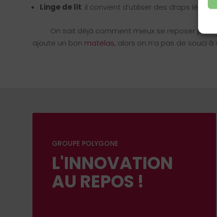
Linge de lit
: il convient d’utiliser des draps léger
⠀⠀⠀ On sait déjà comment mieux se reposer pendan
ajoute un bon
matelas
, alors on n’a pas de souci à 
GROUPE POLYGONE
L'INNOVATION
AU REPOS !