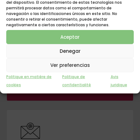
del dispositivo. El consentimiento de estas tecnologías nos
permitirá procesar datos como el comportamiento de
navegación o las identificaciones únicas en este sitio. No
consentir o retirar el consentimiento, puede afectar
negativamente a ciertas características y funciones.
Aceptar
Denegar
GROUPE POLYGONE
Ver preferencias
L'INNOVATION AU
Politique en matière de
Politique de
Avis
REPOS !
cookies
confidentialité
juridique