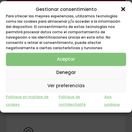
Gestionar consentimiento
Para ofrecer las mejores experiencias, utilizamos tecnologías
como las cookies para almacenar y/o acceder a la información
del dispositivo. El consentimiento de estas tecnologías nos
permitirá procesar datos como el comportamiento de
navegación o las identificaciones únicas en este sitio. No
consentir o retirar el consentimiento, puede afectar
negativamente a ciertas características y funciones.
Aceptar
CONTACTEZ-NOUS
Denegar
ÉCRIVEZ-NOUS
Ver preferencias
Politique en matière de
Politique de
Avis
cookies
confidentialité
juridique