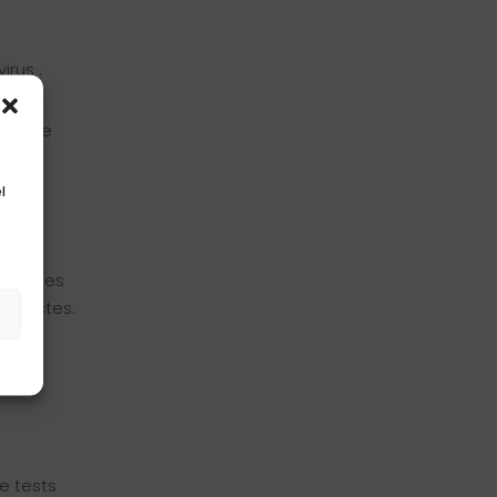
virus
.
a norme
l
, qui les
 insectes.
s
s
e tests