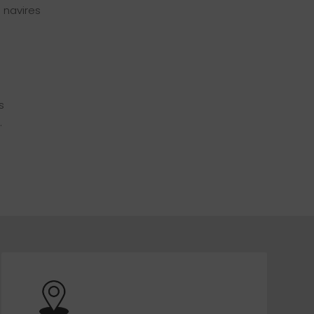
 navires
s
.