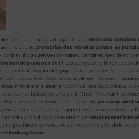
elles et vu des images choquantes du
fléau des punaises d
lutions pour la
protection des matelas contre les punaise
-jambes. Il y a quelques semaines, certaines rues de Paris é
invasion de punaises de lit
. Les punaises de lit sont de peti
ur et peuvent provoquer des piqûres très irritantes. Malheureus
e et des cas ont été détectés dans différentes communauté
ique entraîne une augmentation de la reproduction. D’autre
le cas pour les hébergements sur le Chemin de Saint-Jacques
èlerins et dans les transports. Les cas de
punaises de lit o
 premiers mois de 2023 par rapport à la même période de l
ir des solutions qui vous permettent de
vous reposer bien e
ne pas laisser sa valise ou son sac à dos près du lit, et vérif
Anti-Bedbug Cover
.