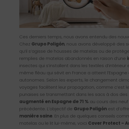
Ces derniers temps, nous avons entendu des nouv
Chez
Grupo Poligón
, nous avons développé des so
qu’il s’agisse de housses de matelas ou de protège
remplies de matelas abandonnés en raison d’une
insectes qui s’installent dans les textiles d’intérie
même fléau qui sévit en France a atteint l’Espagn
autonomes. Selon les experts, le changement climat
voyages facilitent leur propagation, comme c’est 
punaises se transmettant dans les sacs à dos des p
augmenté en Espagne de 71 %
au cours des neuf
précédente. L’objectif de
Grupo Poligón
est d’offr
manière saine
. En plus de quelques conseils comme 
matelas ou le lit lui-même, voici
Cover Protect – 