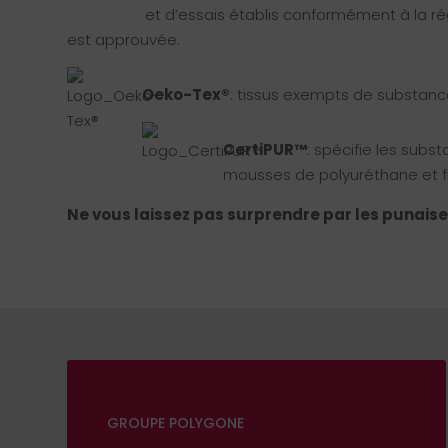
et d’essais établis conformément à la ré
est approuvée.
Oeko-Tex®
:
tissus exempts de substance
CertiPUR™
:
spécifie les subst
mousses de polyuréthane et fi
Ne vous laissez pas surprendre par les punaises 
GROUPE POLYGONE