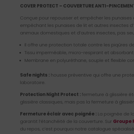
COVER PROTECT – COUVERTURE ANTI-PINCEMEN
Conçue pour repousser et empêcher les punaises de
empêchant les punaises de lit et autres insectes d’e
animaux domestiques et d’autres insectes, pas seul
Il offre une protection totale contre les piqûres de
Tissu imperméable, micro-respirant et absorbant
Membrane en polyuréthane, souple et flexible 
Safe nights :
housse préventive qui offre une protec
laboratoire.
Protection Night Protect :
fermeture à glissière é
glissière classiques, mais pas la fermeture à glissièr
Fermeture éclair avec poignée :
La poignée de la
garantit l’étanchéité de la couverture. Sur
Groupe 
du repos, c’est pourquoi notre catalogue spécialis