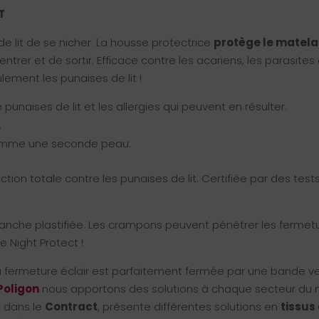
T
 lit de se nicher. La housse protectrice
protège le matela
ntrer et de sortir. Efficace contre les acariens, les parasites
ement les punaises de lit !
 punaises de lit et les allergies qui peuvent en résulter.
.
comme une seconde peau.
tion totale contre les punaises de lit. Certifiée par des test
tanche plastifiée. Les crampons peuvent pénétrer les fermet
e Night Protect !
 fermeture éclair est parfaitement fermée par une bande ve
Poligon
nous apportons des solutions à chaque secteur du
é dans le
Contract
, présente différentes solutions en
tissus