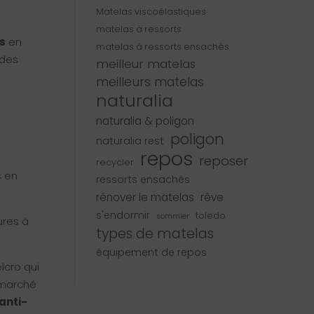
Matelas viscoélastiques
matelas à ressorts
s
en
matelas à ressorts ensachés
 des
meilleur matelas
meilleurs matelas
naturalia
naturalia & poligon
poligon
naturalia rest
repos
reposer
recycler
s en
ressorts ensachés
rénover le matelas
rêve
s'endormir
toledo
sommier
ures à
types de matelas
équipement de repos
lcro qui
 marché
 anti-