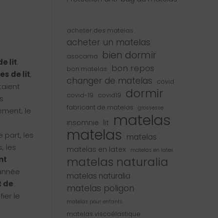
acheter des matelas
acheter un matelas
bien dormir
asocama
e lit
.
bon repos
bon matelas
s de lit
,
changer de matelas
covid
taient
dormir
covid-19
covid19
ts
fabricant de matelas
grossesse
ement, le
matelas
s
insomnie
lit
matelas
 part, les
matelas
, les
matelas en latex
matelas en latex
nt
matelas naturalia
’année
matelas naturalia
t de
matelas poligon
ier le
matelas pour enfants
matelas viscoélastique