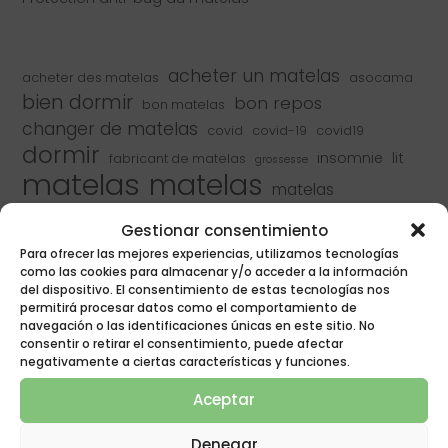
acheter un matelas
acheter des matelas
asocama
bien dormir
bon repos
bon matelas
changer de matelas
covid
covid-19
covid19
dormir
insomnie
lit
fabricant de matelas
grossesse
matelas
matelas
matelas
matelas en latex
matelas en latex
Gestionar consentimiento
matelas naturalia
matelas naturalia
Para ofrecer las mejores experiencias, utilizamos tecnologías
matelas poligon
como las cookies para almacenar y/o acceder a la información
matelas pour enfants
del dispositivo. El consentimiento de estas tecnologías nos
matelas viscoélastique
Matelas viscoélastiques
permitirá procesar datos como el comportamiento de
matelas à ressorts
matelas à ressorts ensachés
navegación o las identificaciones únicas en este sitio. No
meilleur matelas
meilleurs matelas
consentir o retirar el consentimiento, puede afectar
negativamente a ciertas características y funciones.
naturalia
naturalia & poligon
naturalia rest
repos
Aceptar
poligon
reposer
recycler
rénover le matelas
rêve
ressorts ensachés
Denegar