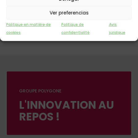
types de matelas
s'endormir
toledo
sommier
équipement de repos
Ver preferencias
Politique en matière de
Politique de
Avis
cookies
confidentialité
juridique
GROUPE POLYGONE
L'INNOVATION AU
REPOS !