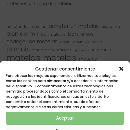
Protection anti-bug du matelas
acheter un matelas
acheter des matelas
asocama
bien dormir
bon repos
bon matelas
changer de matelas
covid
covid-19
covid19
dormir
insomnie
lit
fabricant de matelas
grossesse
matelas
matelas
matelas
matelas en latex
matelas en latex
Gestionar consentimiento
matelas naturalia
matelas naturalia
Para ofrecer las mejores experiencias, utilizamos tecnologías
como las cookies para almacenar y/o acceder a la información
matelas poligon
matelas pour enfants
del dispositivo. El consentimiento de estas tecnologías nos
matelas viscoélastique
Matelas viscoélastiques
permitirá procesar datos como el comportamiento de
navegación o las identificaciones únicas en este sitio. No
matelas à ressorts
matelas à ressorts ensachés
consentir o retirar el consentimiento, puede afectar
meilleur matelas
meilleurs matelas
negativamente a ciertas características y funciones.
naturalia
naturalia & poligon
naturalia rest
Aceptar
repos
poligon
reposer
recycler
rénover le matelas
rêve
ressorts ensachés