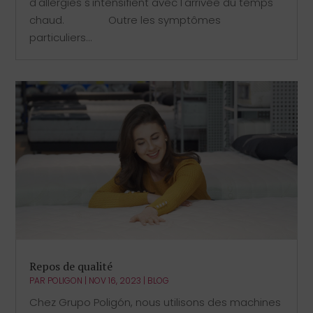
d'allergies s'intensifient avec l'arrivée du temps
chaud. ⠀⠀⠀⠀⠀ Outre les symptômes
particuliers...
Repos de qualité
PAR
POLIGON
|
NOV 16, 2023
|
BLOG
Chez Grupo Poligón, nous utilisons des machines