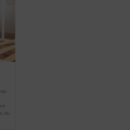
ais
ent
s, du