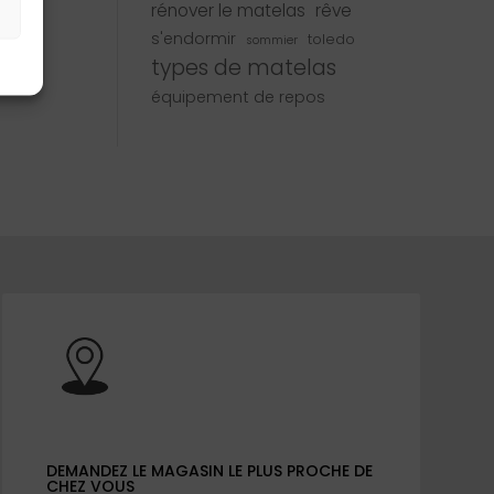
rénover le matelas
rêve
s
s'endormir
toledo
sommier
types de matelas
équipement de repos
DEMANDEZ LE MAGASIN LE PLUS PROCHE DE
CHEZ VOUS