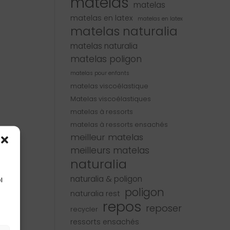
matelas
matelas
matelas en latex
matelas en latex
matelas naturalia
matelas naturalia
matelas poligon
matelas pour enfants
matelas viscoélastique
Matelas viscoélastiques
matelas à ressorts
matelas à ressorts ensachés
meilleur matelas
meilleurs matelas
naturalia
naturalia & poligon
l
poligon
naturalia rest
repos
reposer
recycler
ressorts ensachés