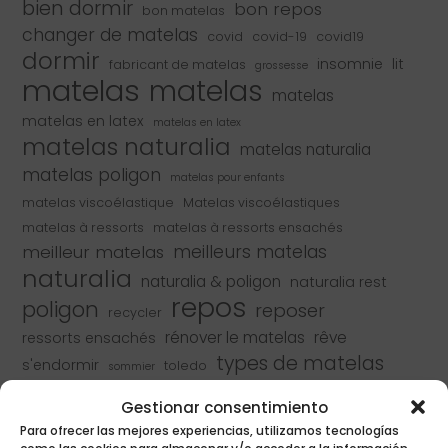
bien dormir
bon repos
bon matelas
changer de matelas
covid
covid-19
covid19
dormir
insomnie
lit
fabricant de matelas
grossesse
matelas
matelas
matelas
matelas en latex
matelas en latex
matelas naturalia
matelas naturalia
matelas poligon
matelas pour enfants
matelas viscoélastique
Matelas viscoélastiques
matelas à ressorts
matelas à ressorts ensachés
meilleur matelas
meilleurs matelas
naturalia
naturalia & poligon
naturalia rest
repos
poligon
reposer
recycler
rénover le matelas
rêve
ressorts ensachés
types de matelas
s'endormir
toledo
sommier
équipement de repos
Gestionar consentimiento
Para ofrecer las mejores experiencias, utilizamos tecnologías