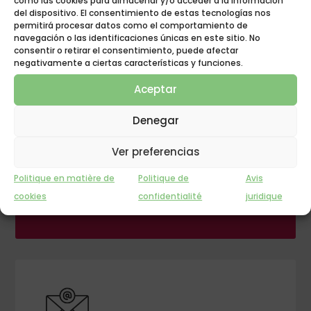
como las cookies para almacenar y/o acceder a la información
del dispositivo. El consentimiento de estas tecnologías nos
permitirá procesar datos como el comportamiento de
navegación o las identificaciones únicas en este sitio. No
consentir o retirar el consentimiento, puede afectar
negativamente a ciertas características y funciones.
Aceptar
Denegar
GROUPE POLYGONE
Ver preferencias
L'INNOVATION AU
Politique en matière de
Politique de
Avis
REPOS !
cookies
confidentialité
juridique