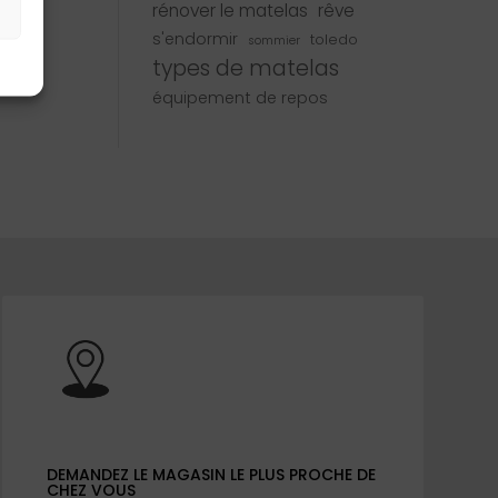
rénover le matelas
rêve
s
s'endormir
toledo
sommier
types de matelas
équipement de repos
DEMANDEZ LE MAGASIN LE PLUS PROCHE DE
CHEZ VOUS