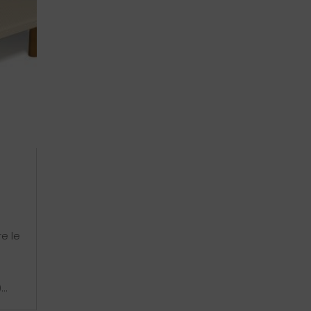
re le
..