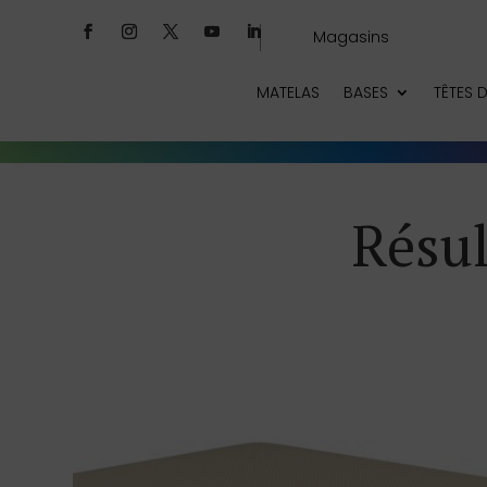
Magasins
MATELAS
BASES
TÊTES D
Résul