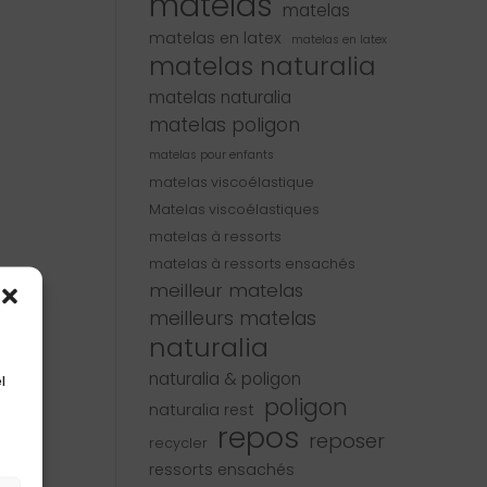
matelas
matelas
matelas en latex
matelas en latex
matelas naturalia
matelas naturalia
matelas poligon
matelas pour enfants
matelas viscoélastique
Matelas viscoélastiques
matelas à ressorts
matelas à ressorts ensachés
meilleur matelas
meilleurs matelas
naturalia
naturalia & poligon
l
poligon
naturalia rest
repos
reposer
recycler
ressorts ensachés