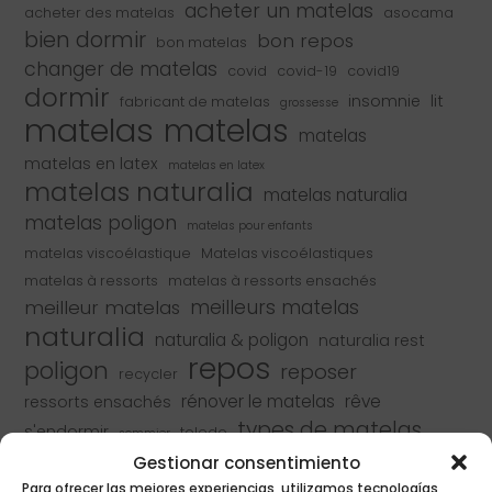
acheter un matelas
acheter des matelas
asocama
bien dormir
bon repos
bon matelas
changer de matelas
covid
covid-19
covid19
dormir
insomnie
lit
fabricant de matelas
grossesse
matelas
matelas
matelas
matelas en latex
matelas en latex
matelas naturalia
matelas naturalia
matelas poligon
matelas pour enfants
matelas viscoélastique
Matelas viscoélastiques
matelas à ressorts
matelas à ressorts ensachés
meilleur matelas
meilleurs matelas
naturalia
naturalia & poligon
naturalia rest
repos
poligon
reposer
recycler
rénover le matelas
rêve
ressorts ensachés
types de matelas
s'endormir
toledo
sommier
équipement de repos
Gestionar consentimiento
Para ofrecer las mejores experiencias, utilizamos tecnologías