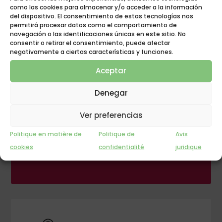
como las cookies para almacenar y/o acceder a la información
del dispositivo. El consentimiento de estas tecnologías nos
permitirá procesar datos como el comportamiento de
navegación o las identificaciones únicas en este sitio. No
consentir o retirar el consentimiento, puede afectar
negativamente a ciertas características y funciones.
Aceptar
Denegar
GROUPE POLYGONE
Ver preferencias
L'INNOVATION AU
Politique en matière de
Politique de
Avis
REPOS !
cookies
confidentialité
juridique