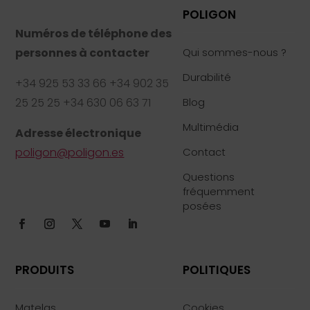
POLIGON
Numéros de téléphone des
personnes à contacter
Qui sommes-nous ?
Durabilité
+34 925 53 33 66 +34 902 35
25 25 25 +34 630 06 63 71
Blog
Multimédia
Adresse électronique
poligon@poligon.es
Contact
Questions
fréquemment
posées
PRODUITS
POLITIQUES
Matelas
Cookies