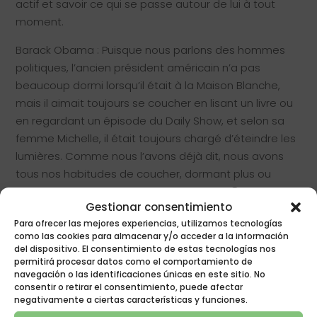
actif et savoir ce qui se passe autour de lui à tout
moment.
Barack Obama : Puisque nous parlons des hommes
politiques, l’ancien président américain n’a pas
beaucoup dormi lorsqu’il était à la Maison Blanche,
mais il aimait toujours se coucher en lisant un livre ou
en regardant un épisode du Daily Show, et selon sa
femme Michelle, il était toujours chargé d’éteindre les
lumières. Comme nous l’avons déjà dit, nous avons
tous nos habitudes de coucher, dormant plus ou
moins d’heures, quelles sont les vôtres ? 😉
Gestionar consentimiento
Para ofrecer las mejores experiencias, utilizamos tecnologías
Rechercher
como las cookies para almacenar y/o acceder a la información
del dispositivo. El consentimiento de estas tecnologías nos
permitirá procesar datos como el comportamiento de
navegación o las identificaciones únicas en este sitio. No
Messages récents
consentir o retirar el consentimiento, puede afectar
negativamente a ciertas características y funciones.
Changement d’heure d’hiver