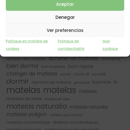
Aceptar
Un sommeil de qualité
Denegar
Les personnes allergiques dorment-elles moins bien ?
Repos de qualité
Ver preferencias
Protection anti-bug du matelas
Politique en matière de
Politique de
Avis
cookies
confidentialité
juridique
acheter un matelas
acheter des matelas
asocama
bien dormir
bon repos
bon matelas
changer de matelas
covid
covid-19
covid19
dormir
insomnie
lit
fabricant de matelas
grossesse
matelas
matelas
matelas
matelas en latex
matelas en latex
matelas naturalia
matelas naturalia
matelas poligon
matelas pour enfants
matelas viscoélastique
Matelas viscoélastiques
matelas à ressorts
matelas à ressorts ensachés