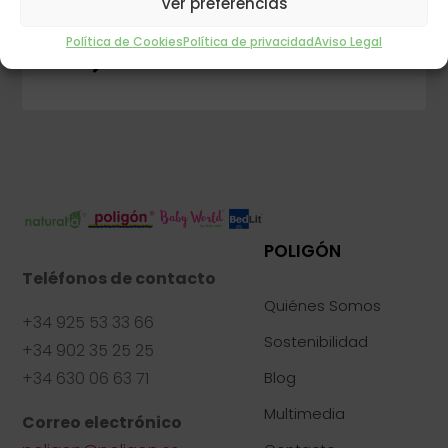
Ver preferencias
INFORMACIÓN
Política de Cookies
Política de privacidad
Aviso Legal
$
POLIGÓN
Teléfonos de contacto
Quiénes Somos
+34 925 53 33 66
Sostenibilidad
+34 902 35 25 25
+34 630 06 63 71
Blog
Multimedia
Correo electrónico