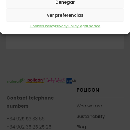
Denegar
ASK FOR YOUR NEAREST STORE
Ver preferencias
INFORMATION
Cookies Policy
Privacy Policy
Legal Notice
POLIGON
Contact telephone
numbers
Who we are
Sustainability
+34 925 53 33 66
+34 902 35 25 25 25
Blog