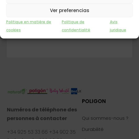
Ver preferencias
DEMANDEZ LE MAGASIN LE PLUS PROCHE DE
CHEZ VOUS
Politique en matière de
Politique de
Avis
INFORMATION
cookies
confidentialité
juridique
POLIGON
Numéros de téléphone des
personnes à contacter
Qui sommes-nous ?
Durabilité
+34 925 53 33 66 +34 902 35