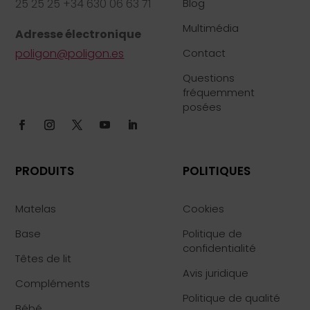
25 25 25 +34 630 06 63 71
Blog
Multimédia
Adresse électronique
poligon@poligon.es
Contact
Questions
fréquemment
posées
PRODUITS
POLITIQUES
Matelas
Cookies
Base
Politique de
confidentialité
Têtes de lit
Avis juridique
Compléments
Politique de qualité
Bébé