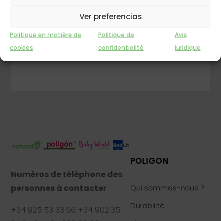
Ver preferencias
DEMANDEZ LE MAGASIN LE PLUS PROCHE DE
CHEZ VOUS
Politique en matière de
Politique de
Avis
INFORMATION
cookies
confidentialité
juridique
POLIGON
Numéros de téléphone des
personnes à contacter
Qui sommes-nous ?
Durabilité
+34 925 53 33 66 +34 902 35