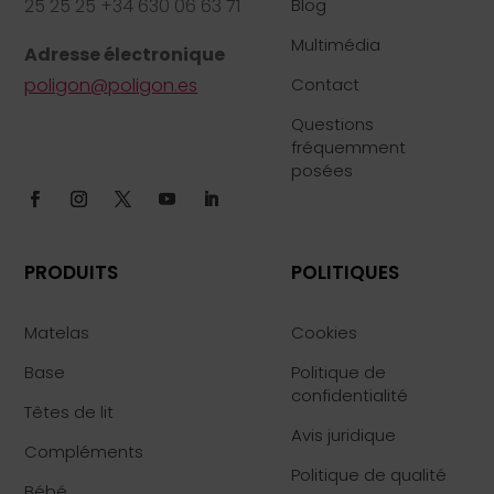
25 25 25 +34 630 06 63 71
Blog
Multimédia
Adresse électronique
poligon@poligon.es
Contact
Questions
fréquemment
posées
PRODUITS
POLITIQUES
Matelas
Cookies
Base
Politique de
confidentialité
Têtes de lit
Avis juridique
Compléments
Politique de qualité
Bébé