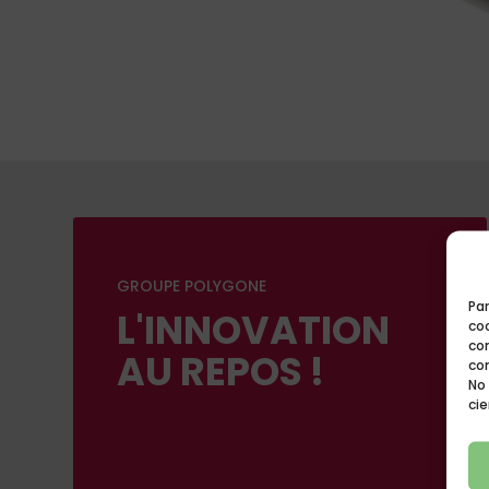
GROUPE POLYGONE
Par
L'INNOVATION
coo
co
AU REPOS !
co
No
cie