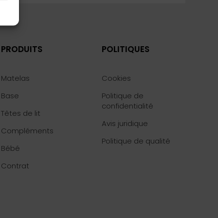
PRODUITS
POLITIQUES
Matelas
Cookies
Base
Politique de
confidentialité
Têtes de lit
Avis juridique
Compléments
Politique de qualité
Bébé
Contrat