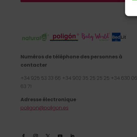
Numéros de téléphone des personnes à
contacter
+34 925 53 33 66 +34 902 35 25 25 25 +34 630 0
63 71
Adresse électronique
poligon@poligon.es