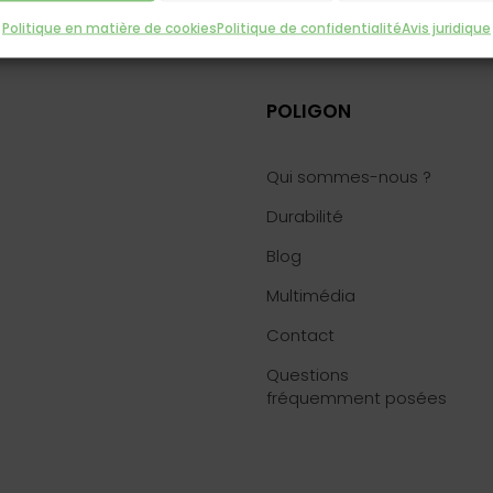
Politique en matière de cookies
Politique de confidentialité
Avis juridique
POLIGON
Qui sommes-nous ?
Durabilité
Blog
6
Multimédia
Contact
Questions
fréquemment posées