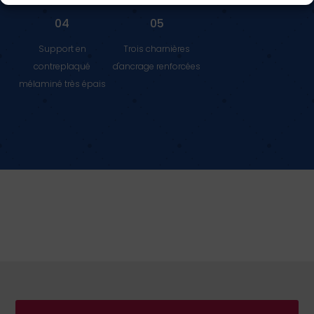
04
05
Support en
Trois charnières
contreplaqué
d'ancrage renforcées
mélaminé très épais