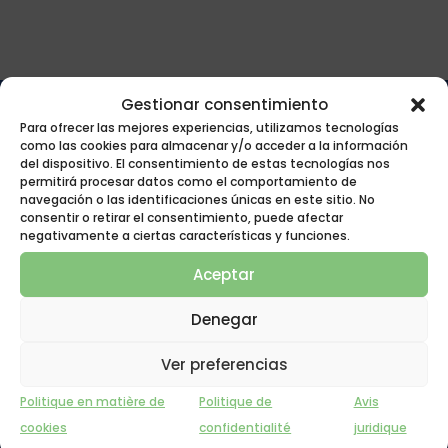
Gestionar consentimiento
Para ofrecer las mejores experiencias, utilizamos tecnologías
como las cookies para almacenar y/o acceder a la información
Spécifications
del dispositivo. El consentimiento de estas tecnologías nos
permitirá procesar datos como el comportamiento de
navegación o las identificaciones únicas en este sitio. No
consentir o retirar el consentimiento, puede afectar
negativamente a ciertas características y funciones.
Aceptar
01
02
03
Denegar
Tiroir : rails en
Supports de sol anti-
Pièces d'angle en bois
Ver preferencias
mélaminé de 22 mm
rayures et
pour connexion
d'épaisseur
antidérapants
excentrique aux
Politique en matière de
Politique de
Avis
poutres
cookies
confidentialité
juridique